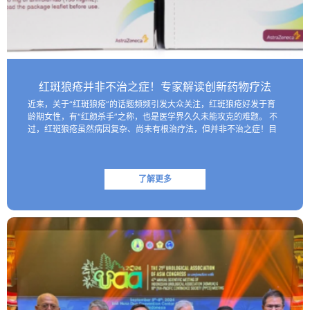
红斑狼疮并非不治之症！专家解读创新药物疗法
近来，关于“红斑狼疮”的话题频频引发大众关注，红斑狼疮好发于育
龄期女性，有“红颜杀手”之称，也是医学界久久未能攻克的难题。 不
过，红斑狼疮虽然病因复杂、尚未有根治疗法，但并非不治之症！目
前医学界已研制出一些具有靶向性的生物制剂，这些创新药物…
了解更多