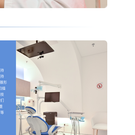
仅持
还持
（锥形
扫描
端技
我们
重
疗等