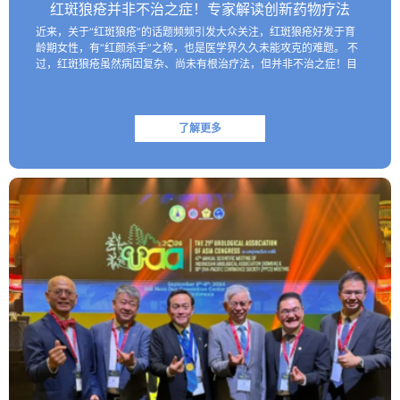
红斑狼疮并非不治之症！专家解读创新药物疗法
近来，关于“红斑狼疮”的话题频频引发大众关注，红斑狼疮好发于育
龄期女性，有“红颜杀手”之称，也是医学界久久未能攻克的难题。 不
过，红斑狼疮虽然病因复杂、尚未有根治疗法，但并非不治之症！目
前医学界已研制出一些具有靶向性的生物制剂，这些创新药物…
了解更多