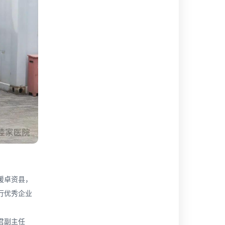
援卓资县，
行优秀企业
君副主任