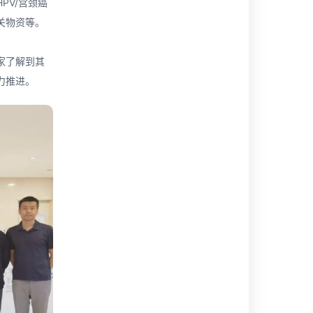
PV/宫颈癌
关物资等。
。
家了解到其
力推进。