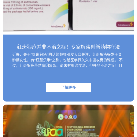
红斑狼疮并非不治之症！专家解读创新药物疗法
近来，关于“红斑狼疮”的话题频频引发大众关注，红斑狼疮好发于育
龄期女性，有“红颜杀手”之称，也是医学界久久未能攻克的难题。 不
过，红斑狼疮虽然病因复杂、尚未有根治疗法，但并非不治之症！目
前医学界已研制出一些具有靶向性的生物制剂，这些创新药物…
了解更多