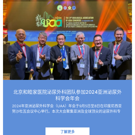
北京和睦家医院泌尿外科团队参加2024亚洲泌尿外
科学会年会
2024年亚洲泌尿外科学会（UAA）年会于9月5日至8日在印度尼西亚
努沙杜瓦会议中心举行。本次大会聚集亚洲及全球顶尖的泌尿外科专
家，共同探讨该领域的最新技术和临床及基础研究进展。 北京和睦家
医院泌尿外科朱刚教授、张凯副主任医师受邀参会并作报…
了解更多