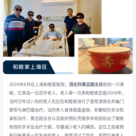
2024年8月在上海和睦家医院，
消化科黄志刚主任
收到一只寿
碗，它来自一位百岁老人。老人第一次来和睦家还是2009年，
当时已年过八旬的老人先后在和睦家进行了恶性溃疡合并幽门
狭窄与淋巴瘤治疗。当时老人身体极度虚弱，却要经历多次检
查和治疗，黄志刚主任以及医护团队凭借多年经验给出了细致
有效的手术及治疗方案，尽量减少老人的痛苦。这位之前被预
判只有最多一年生命的老人，竟然活过了百岁。虽然后来老人