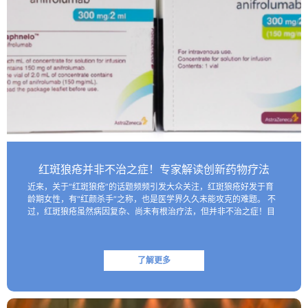
红斑狼疮并非不治之症！专家解读创新药物疗法
近来，关于“红斑狼疮”的话题频频引发大众关注，红斑狼疮好发于育
龄期女性，有“红颜杀手”之称，也是医学界久久未能攻克的难题。 不
过，红斑狼疮虽然病因复杂、尚未有根治疗法，但并非不治之症！目
前医学界已研制出一些具有靶向性的生物制剂，这些创新药物…
了解更多