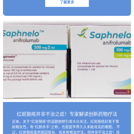
了解更多
红斑狼疮并非不治之症！专家解读创新药物疗法
近来，关于“红斑狼疮”的话题频频引发大众关注，红斑狼疮好发于育
龄期女性，有“红颜杀手”之称，也是医学界久久未能攻克的难题。 不
过，红斑狼疮虽然病因复杂、尚未有根治疗法，但并非不治之症！目