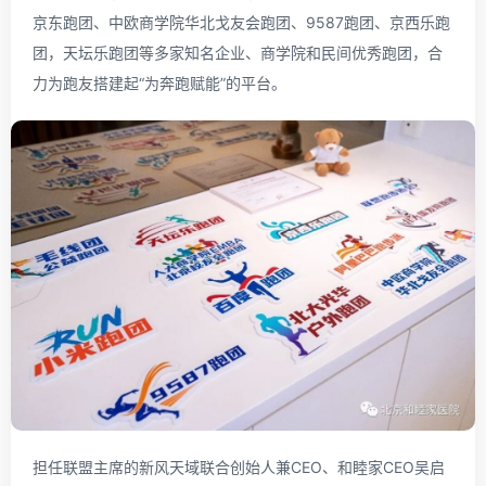
京东跑团、中欧商学院华北戈友会跑团、9587跑团、京西乐跑
团，天坛乐跑团等多家知名企业、商学院和民间优秀跑团，合
力为跑友搭建起“为奔跑赋能”的平台。
担任联盟主席的新风天域联合创始人兼CEO、和睦家CEO吴启