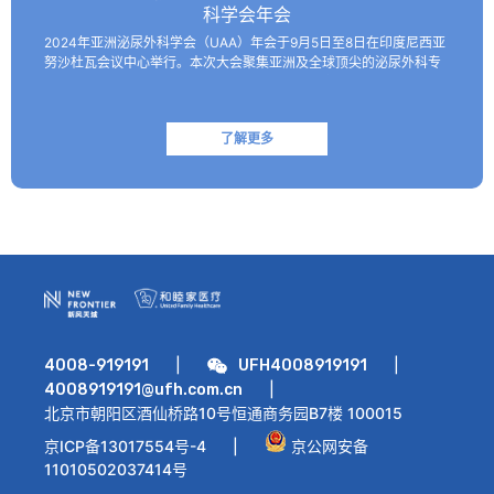
科学会年会
2024年亚洲泌尿外科学会（UAA）年会于9月5日至8日在印度尼西亚
努沙杜瓦会议中心举行。本次大会聚集亚洲及全球顶尖的泌尿外科专
家，共同探讨该领域的最新技术和临床及基础研究进展。 北京和睦家
医院泌尿外科朱刚教授、张凯副主任医师受邀参会并作报…
了解更多
|
|
4008-919191
UFH4008919191
|
4008919191@ufh.com.cn
北京市朝阳区酒仙桥路10号恒通商务园B7楼 100015
京ICP备13017554号-4
|
京公网安备
11010502037414号