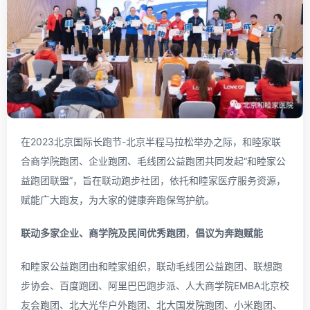
在2023北京国际长跑节-北京半程马拉松举办之际，和睦家联
合商学院跑团、企业跑团、毛线团公益跑团共同发起“和睦家公
益跑团联盟”，旨在联动跑步社团，依托和睦家医疗服务资源，
赋能广大跑友，为大家的健康奔跑保驾护航。
联动多家企业、商学院及民间优秀跑团
，
倡议为奔跑赋能
和睦家公益跑团由和睦家组织，联动毛线团公益跑团、联想跑
步协会、百度跑团、阿里巴巴跑步派、人大商学院EMBA北京校
友会跑团、北大光华户外跑团、北大国发院跑团、小米跑团、