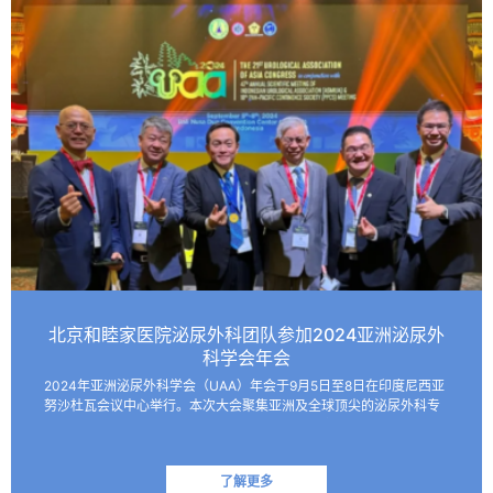
北京和睦家医院泌尿外科团队参加2024亚洲泌尿外
科学会年会
2024年亚洲泌尿外科学会（UAA）年会于9月5日至8日在印度尼西亚
努沙杜瓦会议中心举行。本次大会聚集亚洲及全球顶尖的泌尿外科专
家，共同探讨该领域的最新技术和临床及基础研究进展。 北京和睦家
医院泌尿外科朱刚教授、张凯副主任医师受邀参会并作报…
了解更多