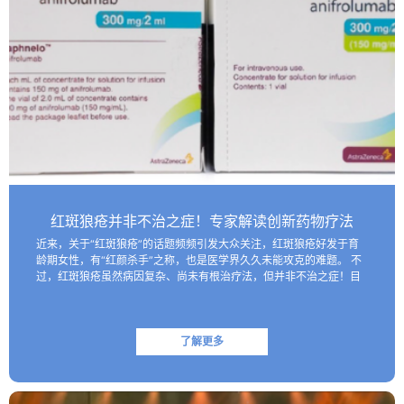
红斑狼疮并非不治之症！专家解读创新药物疗法
近来，关于“红斑狼疮”的话题频频引发大众关注，红斑狼疮好发于育
龄期女性，有“红颜杀手”之称，也是医学界久久未能攻克的难题。 不
过，红斑狼疮虽然病因复杂、尚未有根治疗法，但并非不治之症！目
前医学界已研制出一些具有靶向性的生物制剂，这些创新药物…
了解更多