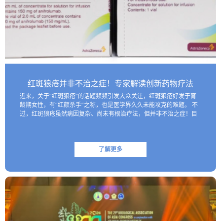
红斑狼疮并非不治之症！专家解读创新药物疗法
近来，关于“红斑狼疮”的话题频频引发大众关注，红斑狼疮好发于育
龄期女性，有“红颜杀手”之称，也是医学界久久未能攻克的难题。 不
过，红斑狼疮虽然病因复杂、尚未有根治疗法，但并非不治之症！目
前医学界已研制出一些具有靶向性的生物制剂，这些创新药物…
了解更多