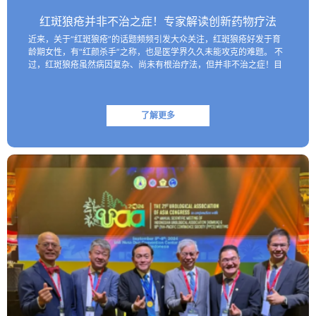
红斑狼疮并非不治之症！专家解读创新药物疗法
近来，关于“红斑狼疮”的话题频频引发大众关注，红斑狼疮好发于育
龄期女性，有“红颜杀手”之称，也是医学界久久未能攻克的难题。 不
过，红斑狼疮虽然病因复杂、尚未有根治疗法，但并非不治之症！目
前医学界已研制出一些具有靶向性的生物制剂，这些创新药物…
了解更多