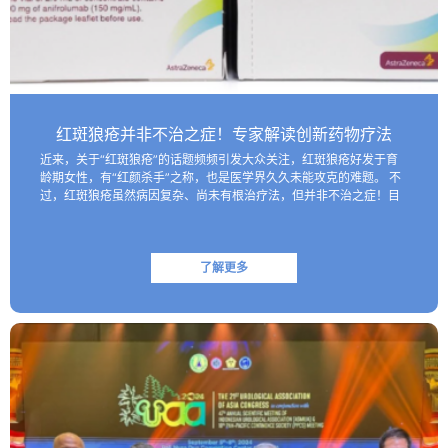
红斑狼疮并非不治之症！专家解读创新药物疗法
近来，关于“红斑狼疮”的话题频频引发大众关注，红斑狼疮好发于育
龄期女性，有“红颜杀手”之称，也是医学界久久未能攻克的难题。 不
过，红斑狼疮虽然病因复杂、尚未有根治疗法，但并非不治之症！目
前医学界已研制出一些具有靶向性的生物制剂，这些创新药物…
了解更多