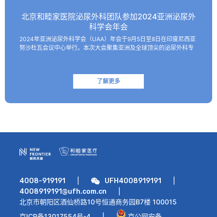
北京和睦家医院泌尿外科团队参加2024亚洲泌尿外
科学会年会
2024年亚洲泌尿外科学会（UAA）年会于9月5日至8日在印度尼西亚
努沙杜瓦会议中心举行。本次大会聚集亚洲及全球顶尖的泌尿外科专
家，共同探讨该领域的最新技术和临床及基础研究进展。 北京和睦家
医院泌尿外科朱刚教授、张凯副主任医师受邀参会并作报…
了解更多
|
|
4008-919191
UFH4008919191
|
4008919191@ufh.com.cn
北京市朝阳区酒仙桥路10号恒通商务园B7楼 100015
京ICP备13017554号-4
|
京公网安备