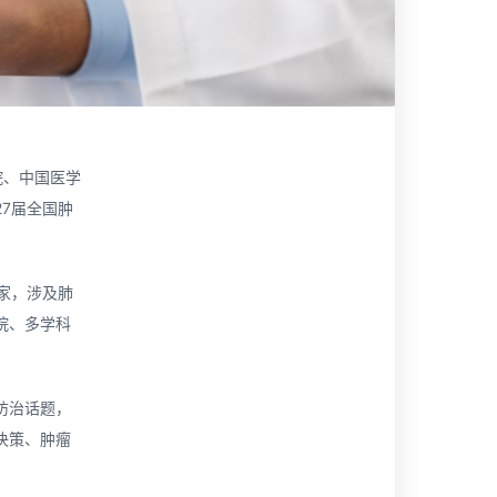
院、中国医学
7届全国肿
家，涉及肺
院、多学科
防治话题，
决策、肿瘤