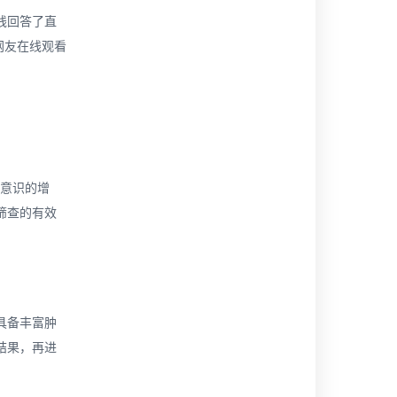
线回答了直
网友在线观看
癌意识的增
筛查的有效
具备丰富肿
结果，再进