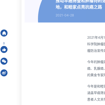
推动早癌筛查和肿瘤特药
地，和睦家点亮抗癌之路
2021-04-28
北京和睦家医院有限公司
>
新闻中心
2021年
0
科学院肿瘤
瘤防治宣传
今年的肿瘤
癌、乳腺癌
的黄金专家
今年是和睦
涵盖早癌筛
患者人文关