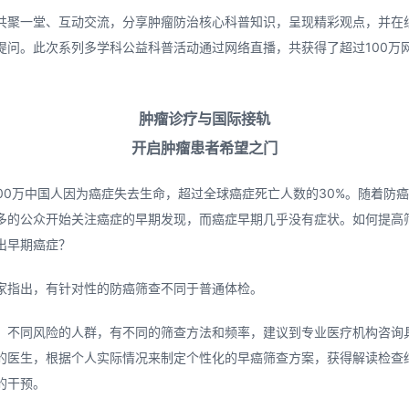
共聚一堂、互动交流，分享肿瘤防治核心科普知识，呈现精彩观点，并在
提问。此次系列多学科公益科普活动通过网络直播，共获得了超过100万
肿瘤诊疗与国际接轨
开启肿瘤患者希望之门
，300万中国人因为癌症失去生命，超过全球癌症死亡人数的30%。随着防
多的公众开始关注癌症的早期发现，而癌症早期几乎没有症状。如何提高
出早期癌症？
家指出，有针对性的防癌筛查不同于普通体检。
、不同风险的人群，有不同的筛查方法和频率，建议到专业医疗机构咨询
的医生，根据个人实际情况来制定个性化的早癌筛查方案，获得解读检查
的干预。