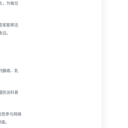
处，为每位
睦家能够迅
身边。
列腺癌、乳
瘤防治科普
刘竞参与网络
腺癌。