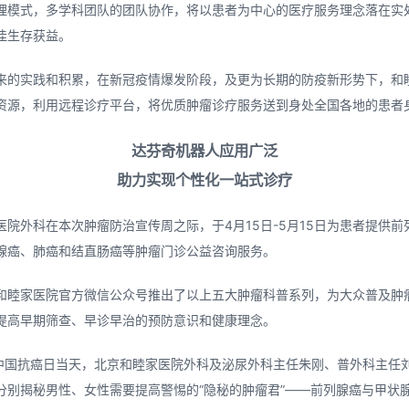
理模式，多学科团队的团队协作，将以患者为中心的医疗服务理念落在实
佳生存获益。
来的实践和积累，在新冠疫情爆发阶段，及更为长期的防疫新形势下，和
资源，利用远程诊疗平台，将优质肿瘤诊疗服务送到身处全国各地的患者
达芬奇机器人应用广泛
助力实现个性化一站式诊疗
医院外科在本次肿瘤防治宣传周之际，于4月15日-5月15日为患者提供前
腺癌、肺癌和结直肠癌等肿瘤门诊公益咨询服务。
和睦家医院官方微信公众号推出了以上五大肿瘤科普系列，为大众普及肿
提高早期筛查、早诊早治的预防意识和健康理念。
日中国抗癌日当天，北京和睦家医院外科及泌尿外科主任朱刚、普外科主任
分别揭秘男性、女性需要提高警惕的“隐秘的肿瘤君”——前列腺癌与甲状