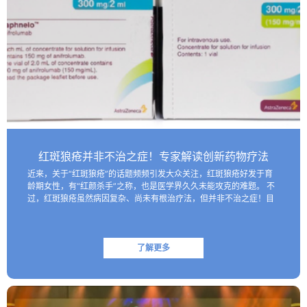
红斑狼疮并非不治之症！专家解读创新药物疗法
近来，关于“红斑狼疮”的话题频频引发大众关注，红斑狼疮好发于育
龄期女性，有“红颜杀手”之称，也是医学界久久未能攻克的难题。 不
过，红斑狼疮虽然病因复杂、尚未有根治疗法，但并非不治之症！目
前医学界已研制出一些具有靶向性的生物制剂，这些创新药物…
了解更多