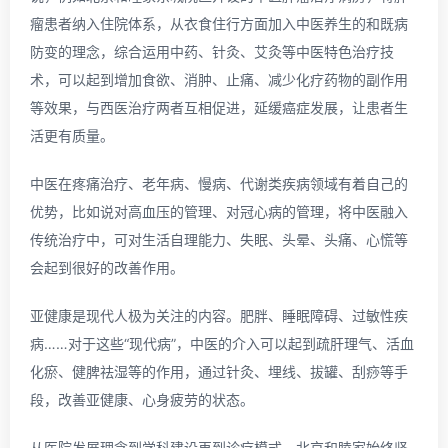
瘤患者纳入住院体系，从衣食住行方面加入中医养生的和既病
防变的理念，综合运用中药、针灸、艾灸等中医特色治疗技
术，可以起到增加食欲、消肿、止痛、减少化疗药物的副作用
等效果，与西医治疗两者互相促进，延缓癌症发展，让患者生
活更有质量。
中医在疼痛治疗、老年病、慢病、代谢类疾病领域有着自己的
优势，比如说对高血压的管理、对冠心病的管理，将中医融入
传统治疗中，可对生活自理能力、失眠、头晕、头痛、心慌等
会起到很好的改善作用。
亚健康是现代人极为关注的内容。肥胖、睡眠障碍、过敏性疾
病……对于这些“现代病”，中医的介入可以起到疏肝理气、活血
化瘀、健脾祛湿等的作用，通过针灸、埋线、拔罐、刮痧等手
段，改善亚健康、心身疲劳的状态。
从医院发展理念到学科建设再到诊疗模式，北京和睦家始终坚