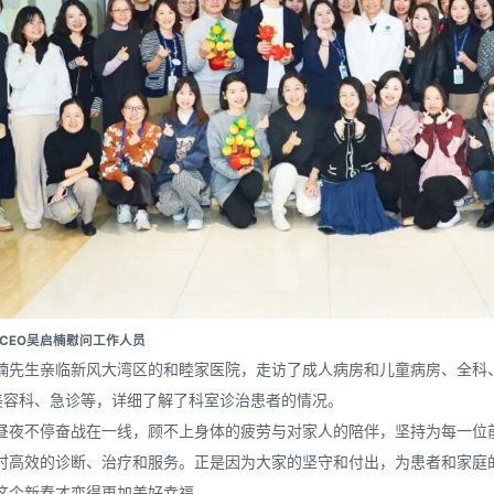
家CEO吴启楠慰问工作人员
楠先生亲临新风大湾区的和睦家医院，走访了成人病房和儿童病房、全科
美容科、急诊等，详细了解了科室诊治患者的情况。
昼夜不停奋战在一线，顾不上身体的疲劳与对家人的陪伴，坚持为每一位
时高效的诊断、治疗和服务。正是因为大家的坚守和付出，为患者和家庭
这个新春才变得更加美好幸福。