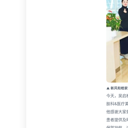
▲ 新风和睦
今天，吴启
肤科&医疗
他感谢大家
患者提供及
保驾护航，