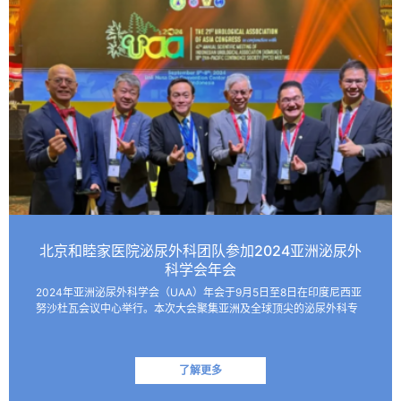
北京和睦家医院泌尿外科团队参加2024亚洲泌尿外
科学会年会
2024年亚洲泌尿外科学会（UAA）年会于9月5日至8日在印度尼西亚
努沙杜瓦会议中心举行。本次大会聚集亚洲及全球顶尖的泌尿外科专
家，共同探讨该领域的最新技术和临床及基础研究进展。 北京和睦家
医院泌尿外科朱刚教授、张凯副主任医师受邀参会并作报…
了解更多