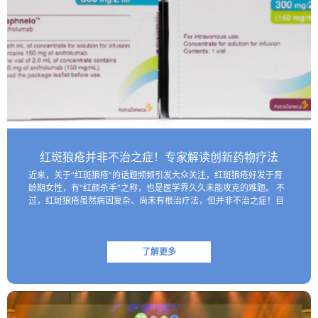
红斑狼疮并非不治之症！专家解读创新药物疗法
近来，关于“红斑狼疮”的话题频频引发大众关注，红斑狼疮好发于育
龄期女性，有“红颜杀手”之称，也是医学界久久未能攻克的难题。 不
过，红斑狼疮虽然病因复杂、尚未有根治疗法，但并非不治之症！目
前医学界已研制出一些具有靶向性的生物制剂，这些创新药物…
了解更多