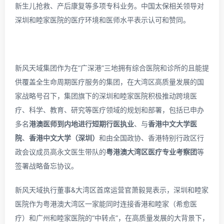
新生儿抢救、产后康复等多项专科业务。中国太保相关领导对
深圳和睦家医院的医疗环境和医师水平表示认可和赞同。
新风天域集团作为在“广深港”三地拥有综合医院和诊所的且能提
供覆盖全生命周期医疗服务的集团，在大湾区高质量发展的国
家战略号召下，集团旗下的深圳和睦家医院积极推动跨境医
疗、科学、教育、研究等医疗领域的规划和部署，包括已申办
多名
港澳医师到内地进行短期行医执业
、与
香港中文大学医
院
、
香港中文大学
（深圳）
和由全国政协、香港特别行政区行
政会议成员高永文医生带队的
粤港澳大湾区医疗专业考察团
等
签署战略备忘协议。
新风天域执行董事&大湾区首席运营官萧毅晃表示，深圳和睦家
医院作为粤港澳大湾区一家能同时连接香港和睦家（希愈医
疗）和广州和睦家医院的“中转点”，在高质量发展的大背景下，