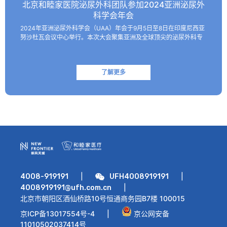
北京和睦家医院泌尿外科团队参加2024亚洲泌尿外
科学会年会
2024年亚洲泌尿外科学会（UAA）年会于9月5日至8日在印度尼西亚
努沙杜瓦会议中心举行。本次大会聚集亚洲及全球顶尖的泌尿外科专
家，共同探讨该领域的最新技术和临床及基础研究进展。 北京和睦家
医院泌尿外科朱刚教授、张凯副主任医师受邀参会并作报…
了解更多
|
|
4008-919191
UFH4008919191
|
4008919191@ufh.com.cn
北京市朝阳区酒仙桥路10号恒通商务园B7楼 100015
京ICP备13017554号-4
|
京公网安备
11010502037414号