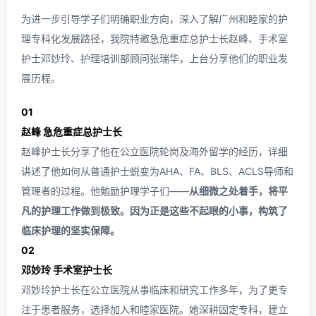
为进一步引导学子们明确职业方向，深入了解广州和睦家的护
理专科化发展路径，我院特邀急危重症总护士长赵峰、手术室
护士邓妙玲、护理培训部顾问张瑞华，上台分享他们的职业发
展历程。
01
赵峰 急危重症总护士长
赵峰护士长分享了他在公立医院轮岗及海外留学的经历，详细
讲述了他如何从普通护士蜕变为AHA、FA、BLS、ACLS导师和
管理者的过程。他勉励护理学子们——
从细微之处着手，将平
凡的护理工作做到极致。因为正是这些不起眼的小事，构筑了
临床护理的坚实保障。
02
邓妙玲 手术室护士长
邓妙玲护士长在公立医院从事临床和研究工作多年，为了更专
注于患者服务，选择加入和睦家医院。她深耕固定专科，建立