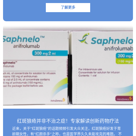
了解更多
红斑狼疮并非不治之症！专家解读创新药物疗法
近来，关于“红斑狼疮”的话题频频引发大众关注，红斑狼疮好发于育
龄期女性，有“红颜杀手”之称，也是医学界久久未能攻克的难题。 不