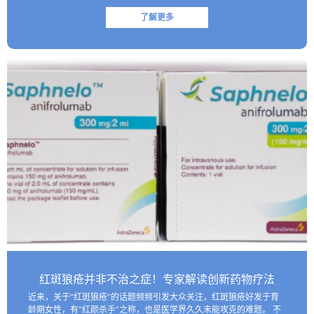
了解更多
红斑狼疮并非不治之症！专家解读创新药物疗法
近来，关于“红斑狼疮”的话题频频引发大众关注，红斑狼疮好发于育
龄期女性，有“红颜杀手”之称，也是医学界久久未能攻克的难题。 不