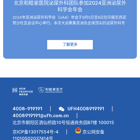
北京和睦家医院泌尿外科团队参加2024亚洲泌尿外
科学会年会
2024年亚洲泌尿外科学会（UAA）年会于9月5日至8日在印度尼西亚
努沙杜瓦会议中心举行。本次大会聚集亚洲及全球顶尖的泌尿外科专
家，共同探讨该领域的最新技术和临床及基础研究进展。 北京和睦家
医院泌尿外科朱刚教授、张凯副主任医师受邀参会并作报…
了解更多
|
|
4008-919191
UFH4008919191
|
4008919191@ufh.com.cn
北京市朝阳区酒仙桥路10号恒通商务园B7楼 100015
京ICP备13017554号-4
|
京公网安备
11010502037414号