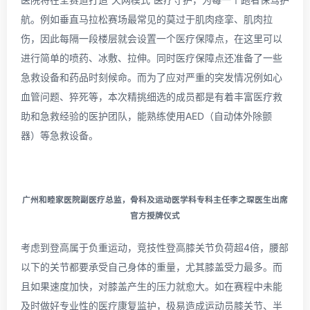
航。例如垂直马拉松赛场最常见的莫过于肌肉痉挛、肌肉拉
伤，因此每隔一段楼层就会设置一个医疗保障点，在这里可以
进行简单的喷药、冰敷、拉伸。同时医疗保障点还准备了一些
急救设备和药品时刻候命。而为了应对严重的突发情况例如心
血管问题、猝死等，本次精挑细选的成员都是有着丰富医疗救
助和急救经验的医护团队，能熟练使用AED（自动体外除颤
器）等急救设备。
广州和睦家医院副医疗总监，骨科及运动医学科专科主任李之琛医生出席
官方授牌仪式
考虑到登高属于负重运动，竞技性登高膝关节负荷超4倍，腰部
以下的关节都要承受自己身体的重量，尤其膝盖受力最多。而
且如果速度加快，对膝盖产生的压力就愈大。如在赛程中未能
及时做好专业性的医疗康复监护，极易造成运动员膝关节、半