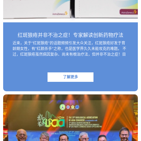
红斑狼疮并非不治之症！专家解读创新药物疗法
近来，关于“红斑狼疮”的话题频频引发大众关注，红斑狼疮好发于育
龄期女性，有“红颜杀手”之称，也是医学界久久未能攻克的难题。 不
过，红斑狼疮虽然病因复杂、尚未有根治疗法，但并非不治之症！目
前医学界已研制出一些具有靶向性的生物制剂，这些创新药物…
了解更多