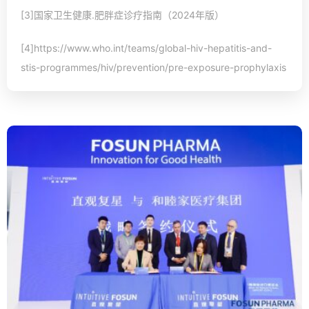
[3]国家卫生健康.肥胖症诊疗指南（2024年版）
[4]https://www.who.int/teams/global-hiv-hepatitis-and-
stis-programmes/hiv/prevention/pre-exposure-prophylaxis