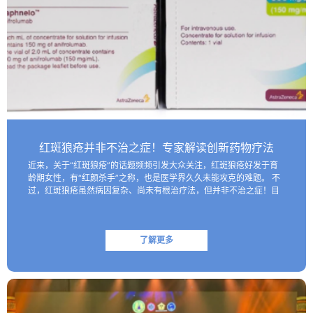
红斑狼疮并非不治之症！专家解读创新药物疗法
近来，关于“红斑狼疮”的话题频频引发大众关注，红斑狼疮好发于育
龄期女性，有“红颜杀手”之称，也是医学界久久未能攻克的难题。 不
过，红斑狼疮虽然病因复杂、尚未有根治疗法，但并非不治之症！目
前医学界已研制出一些具有靶向性的生物制剂，这些创新药物…
了解更多