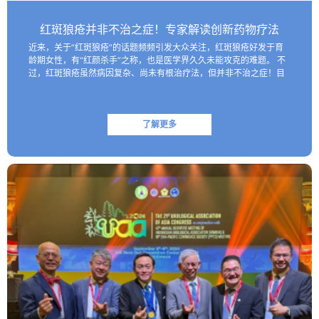
红斑狼疮并非不治之症！专家解读创新药物疗法
近来，关于“红斑狼疮”的话题频频引发大众关注，红斑狼疮好发于育
龄期女性，有“红颜杀手”之称，也是医学界久久未能攻克的难题。 不
过，红斑狼疮虽然病因复杂、尚未有根治疗法，但并非不治之症！目
前医学界已研制出一些具有靶向性的生物制剂，这些创新药物…
了解更多