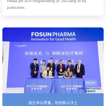
Please join us in congratulating Dr. Zhu Gang on his
publication.
给生命以质量，给创新以沃土