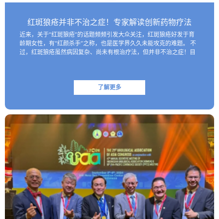
红斑狼疮并非不治之症！专家解读创新药物疗法
近来，关于“红斑狼疮”的话题频频引发大众关注，红斑狼疮好发于育
龄期女性，有“红颜杀手”之称，也是医学界久久未能攻克的难题。 不
过，红斑狼疮虽然病因复杂、尚未有根治疗法，但并非不治之症！目
前医学界已研制出一些具有靶向性的生物制剂，这些创新药物…
了解更多