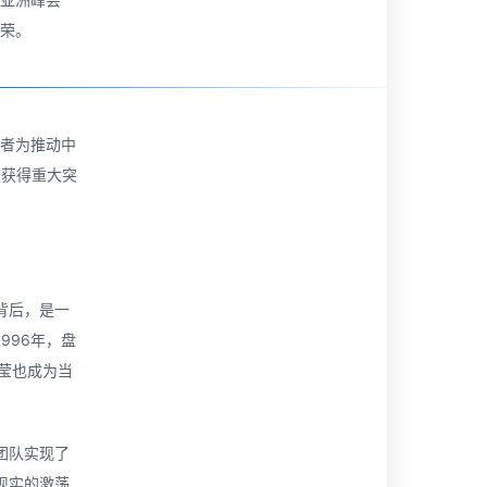
殊荣。
奖者为推动中
度获得重大突
背后，是一
996年，盘
莹也成为当
团队实现了
现实的激荡