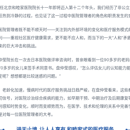
担任北京和睦家医院院长十一年即将迈入第十二个年头，我们经历了非公
狂热到冷静的过程，也见证了这一过程中医院管理者的角色和职责发生的变
医院管理者既不能不顺天时——关注到内外部环境的变化和医疗服务模式
利——重视社区医疗健康需求，更不能不应人和，而当下的一大“人和”矛
来的巨大冲击和挑战。
仲莹院长在一次去日本医院做评审咨询时，曾亲眼看到一位90多岁的老妈
70多岁的女儿来签手术同意书。盘仲莹感叹，“怎么评估女儿的认知能力
定呢？想想都是比较迷惑的问题。”
、老龄化加速，慢病时代的医疗服务挑战日趋严峻，在盘仲莹看来，这些
切信号，对医院诊治综合疾病的能力，如早期干预、中期治疗及后期康复
何感知时势变化，顺时而变顺势而为，在医学、技术和伦理的关系中完善
是对每一位医院管理者的大考。
进无止境 让人人享有
和睦家式的医疗服务