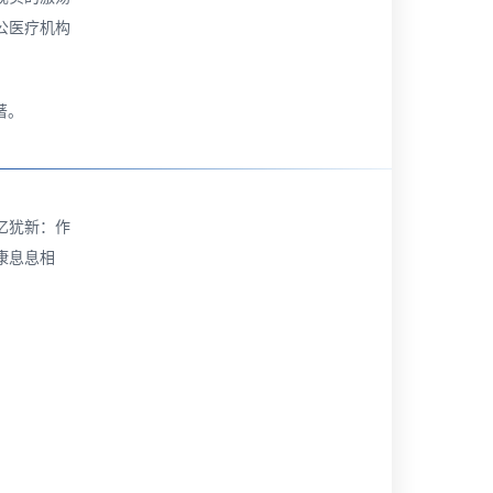
公医疗机构
著。
忆犹新：作
康息息相