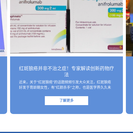
红斑狼疮并非不治之症！专家解读创新药物疗
法
近来，关于“红斑狼疮”的话题频频引发大众关注，红斑狼疮
好发于育龄期女性，有“红颜杀手”之称，也是医学界久久未
能攻克的难题。 不过，红斑狼疮虽然病因复杂、尚未有根治
疗法，但并非不治之症！目前医学界已研制出一些具有靶向
了解更多
性的生物制剂，这些创新药物…