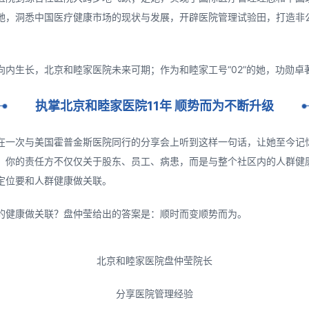
她，洞悉中国医疗健康市场的现状与发展，开辟医院管理试验田，打造非
向内生长，北京和睦家医院未来可期；作为和睦家工号“02”的她，功勋卓
执掌北京和睦家医院11年
顺势而为不断升级
在一次与美国霍普金斯医院同行的分享会上听到这样一句话，让她至今记
，你的责任方不仅仅关于股东、员工、病患，而是与整个社区内的人群健
定位要和人群健康做关联。
的健康做关联？盘仲莹给出的答案是：顺时而变顺势而为。
北京和睦家医院盘仲莹院长
分享医院管理经验