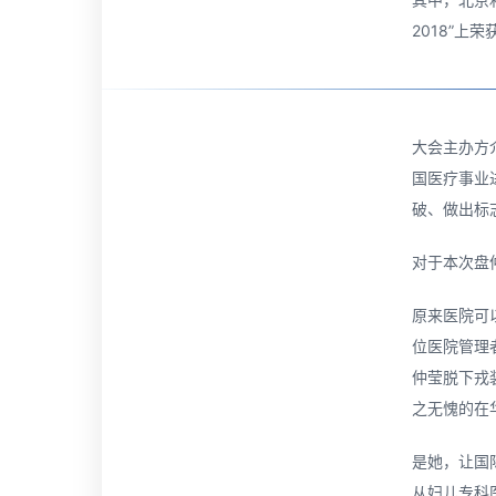
2018”
大会主办方
国医疗事业进
破、做出标
对于本次盘
原来医院可
位医院管理
仲莹脱下戎
之无愧的在
是她，让国
从妇儿专科