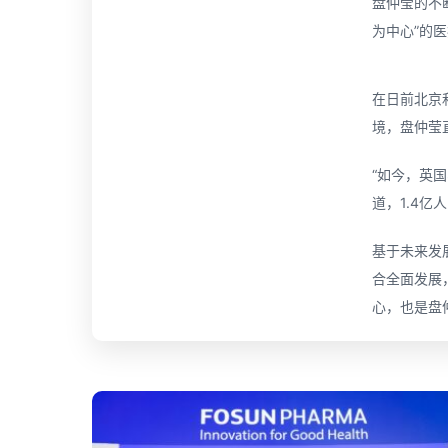
盘仲莹的不
为中心”的
在日前北京
境，盘仲莹
“如今，英
道，1.4
基于未来发
合全面发展
心，也是盘