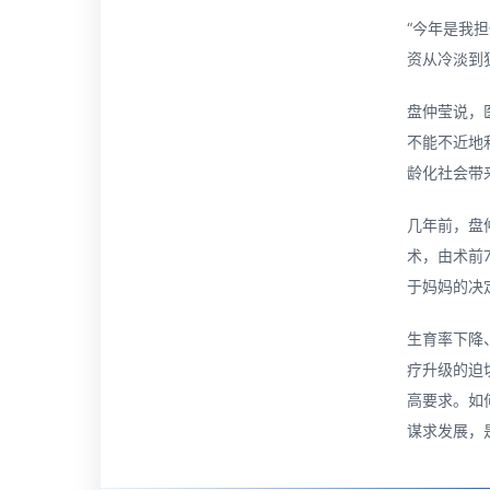
“今年是我
资从冷淡到
盘仲莹说，
不能不近地
龄化社会带
几年前，盘
术，由术前
于妈妈的决
生育率下降
疗升级的迫
高要求。如
谋求发展，