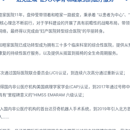
睦家医院11年，盘仲莹带领着和睦家一路蜕变，秉承着 “以患者为中心”、
的核心理念不断前行，对于学科建设的开展了具有前瞻性的战略布局，带
网络，最终得以完成由“妇产医院转型综合医院”的华丽转身。
和睦家医院已成功转型成为拥有三十多个临床科室的综合性医院，提供从
康复的持续性医疗服务，以及提供从摇篮到摇椅的全生命周期服务。
首次通过国际医院联合委员会(JCI)认证，到连续六次高分通过重新认证；
获得国内非公医疗机构美国病理学家学会(CAP)认证，到2017年通过号称
有“里程碑意义的”HIMSS EMARAM 六级认证；
引入国内非公医疗机构的首台达芬奇机器人手术系统，到2019年引入北方首
人……