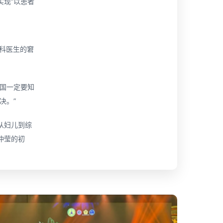
实现“以患者
全科医生的窘
中国一定要知
决。”
从妇儿到综
仲莹的初