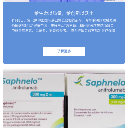
给生命以质量，给创新以沃土
11月5日，第七届中国国际进口博览会如约而至，今年的医疗器械及医
药保健展区以“健康中国，美好生活”为主题。和睦家医疗在这场盛会
中既是参与者、见证者，更是获益者。 作为进博会官方指定医疗保障
机构，和睦家医疗以专业的医疗团队、医疗设备及高效服务…
了解更多