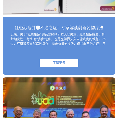
红斑狼疮并非不治之症！专家解读创新药物疗法
近来，关于“红斑狼疮”的话题频频引发大众关注，红斑狼疮好发于育
龄期女性，有“红颜杀手”之称，也是医学界久久未能攻克的难题。 不
过，红斑狼疮虽然病因复杂、尚未有根治疗法，但并非不治之症！目
前医学界已研制出一些具有靶向性的生物制剂，这些创新药物…
了解更多