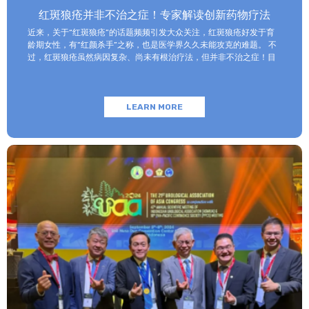
红斑狼疮并非不治之症！专家解读创新药物疗法
近来，关于“红斑狼疮”的话题频频引发大众关注，红斑狼疮好发于育
龄期女性，有“红颜杀手”之称，也是医学界久久未能攻克的难题。 不
过，红斑狼疮虽然病因复杂、尚未有根治疗法，但并非不治之症！目
前医学界已研制出一些具有靶向性的生物制剂，这些创新药物被发现
对红斑狼疮具有良好的疗效和安全性，而其中的代表性药物——阿伏利
尤单抗（Anifrolumab）已通过港澳药械通政策落户广州和睦家医
LEARN MORE
院。 如何及早发现红斑狼疮并进行科学干预，今天我们邀请广州和睦
家医院皮肤科&医疗美容科的陈红清主任为大家详细解说。 红斑狼疮
和“狼”有关系吗？ 红斑狼疮是一种自身免疫性疾病，简单来说，本该
保护自己的免疫细胞转而攻击自身其他的身体细胞从而导致的疾病。
这种疾病名称是从外文“Lupus”翻译过来的，意思是说皮肤的病变部
位像“被狼咬了一样”。 在临床上，患者的皮肤会出现星星点点的红
斑，这些红斑有时以蝴蝶的形状出现在面部，有时散布在全身任何部
位。 95%以上的红斑狼疮都是系统性损害为主，除了皮肤以外，在
肾脏、关节、心脏、肺部甚至脑部，都有损害。复发是红斑狼疮患者
一生要面对的，也是治疗中最难跨过去的坎儿，不少患者在复发-缓
解-再复发中不断被消耗和伤害。 如何及早发现红斑狼疮？ 红斑狼疮
的发病机制至今尚未完全明晰，以下是其高危因素和高发人群： 高危
因素 遗传因素：患者发病多数都是和遗传因素有关，家族中有直系或
者旁系亲属发生过这样的疾病，说明在基因中带有这种疾病的发病因
子，患病风险会增加。 内分泌因素：雌激素是狼疮的一大重要诱发原
因，常吃避孕药、以及怀孕妊娠时，人体雌激素水平升高，易使狼疮
患者病情加重。 自身免疫系统失调：免疫异常是诱发狼疮的最主要原