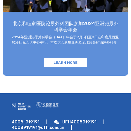
因，当免疫系统出现紊乱，应当注意避开诱发因素。 环境因素：辐射
和化学元素慢性中毒都会对人的免疫系统造成伤害。如果长期处于有
化学成分或有对身体有害光线辐射的环境下，可能会增加红斑狼疮的
发病风险。 高发人群 有研究显示，10名红斑狼疮患者当中有9名是女
北京和睦家医院泌尿外科团队参加2024亚洲泌尿外
性，因此女性相对男性而言较容易得这种疾病，而18~40岁的育龄期
科学会年会
女性相较于其他年纪的女性则更容易患病。 那么，如何及早识别和
发现红斑狼疮呢？临床表现和症状是一个重要突破点： 皮肤是系统
2024年亚洲泌尿外科学会（UAA）年会于9月5日至8日在印度尼西亚
性红斑狼疮患者最主要的受累器官，因此，很多狼疮最早是在皮肤科
努沙杜瓦会议中心举行。本次大会聚集亚洲及全球顶尖的泌尿外科专
发现。除了皮肤症状之外，还有关节肿痛、淋巴结肿大、肾病、肾炎
家，共同探讨该领域的最新技术和临床及基础研究进展。 北京和睦家
以及心包炎，如果侵犯到脑部还会有抽搐，以及其他脑部症状。如果
医院泌尿外科朱刚教授、张凯副主任医师受邀参会并作报告。 朱刚教
出现下列症状时，需要及时就医： 无原因乏力、发热、肌痛和体重
授作为亚洲泌尿外科机器人学会（ARUS）科学委员会主席主持了9月
改变； 关节炎和关节疼痛； 皮疹、光敏性皮损、口腔溃疡、非瘢痕性
LEARN MORE
5日上午的主会场会议，并做了题为“全息影像在泌尿外科机器人手术
脱发； 心包炎、血管炎、血栓栓塞性疾病； 头痛、精神异常、癫痫；
中的应用”的大会报告。 张凯副主任医师在9月6日和7日的UAA年会分
眼睛干涩、眼睑肿胀。 红斑狼疮可以根治吗？怎么治？ 红斑狼疮直
会场，分别介绍了“全息影像联合机器人手术治疗复杂肾门部肿
至目前仍然不能完全被根治，但随着医学技术的发展，对应性治疗，
瘤”，“不可逆电穿孔治疗局限性前列腺癌的肿瘤学和功能学结果”，“术
如糖皮质激素、免疫抑制剂、生物制剂等在不断完善。 不过，激素和
中冰冻病理检查外科切缘在机器人根治性前列腺切除术保留神经和尿
免疫抑制剂严重的副作用让红斑狼疮患者无法长期使用，因此，贝利
控功能方面的应用价值”，以及“米拉贝隆联合坦索罗辛治疗输尿管镜
尤单抗、泰他西普与阿伏利尤单抗等红斑狼疮生物制剂的问世就大大
碎石术后输尿管支架管相关症状的前瞻性随机对照研究”。 通过学术报
方便了红斑狼疮患者。阿伏利尤单抗（Anifrolumab）红斑狼疮患者
告，朱刚教授、张凯副主任医师向与会的亚洲及世界各地的泌尿外科
的新希望 （包装图示，仅供参考）。 阿伏利尤单抗
同行展示了近年来北京和睦家医院泌尿外科在泌尿外科疾病诊断治
（Anifrolumab）是一种全人源免疫球蛋白G1κ单克隆抗体，也是一种
疗、临床技术创新、新技术应用等方面取得的进步。 这样的学术盛会
I型干扰素（I型IFN）受体拮抗剂。 它能够特异性结合Ⅰ型干扰素受体
也促进了亚洲及世界各地专家的相互交流，将和睦家医疗的影响力在
的亚基1，抑制Ⅰ型干扰素通路激活，从而同时抑制固有免疫和适应性免
世界范围内进一步提升。
4008-919191
|
UFH4008919191
|
疫，进而可以改善SLE患者临床表现，降低疾病活动度，减少疾病复
4008919191@ufh.com.cn
|
发，同时有助于改善生物学指标（如补体水平、血清抗体等），帮助