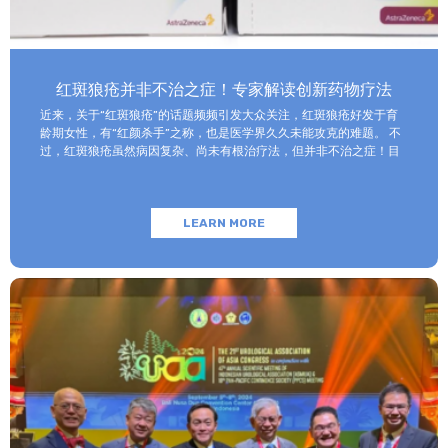
红斑狼疮并非不治之症！专家解读创新药物疗法
近来，关于“红斑狼疮”的话题频频引发大众关注，红斑狼疮好发于育
龄期女性，有“红颜杀手”之称，也是医学界久久未能攻克的难题。 不
过，红斑狼疮虽然病因复杂、尚未有根治疗法，但并非不治之症！目
前医学界已研制出一些具有靶向性的生物制剂，这些创新药物被发现
对红斑狼疮具有良好的疗效和安全性，而其中的代表性药物——阿伏利
尤单抗（Anifrolumab）已通过港澳药械通政策落户广州和睦家医
LEARN MORE
院。 如何及早发现红斑狼疮并进行科学干预，今天我们邀请广州和睦
家医院皮肤科&医疗美容科的陈红清主任为大家详细解说。 红斑狼疮
和“狼”有关系吗？ 红斑狼疮是一种自身免疫性疾病，简单来说，本该
保护自己的免疫细胞转而攻击自身其他的身体细胞从而导致的疾病。
这种疾病名称是从外文“Lupus”翻译过来的，意思是说皮肤的病变部
位像“被狼咬了一样”。 在临床上，患者的皮肤会出现星星点点的红
斑，这些红斑有时以蝴蝶的形状出现在面部，有时散布在全身任何部
位。 95%以上的红斑狼疮都是系统性损害为主，除了皮肤以外，在
肾脏、关节、心脏、肺部甚至脑部，都有损害。复发是红斑狼疮患者
一生要面对的，也是治疗中最难跨过去的坎儿，不少患者在复发-缓
解-再复发中不断被消耗和伤害。 如何及早发现红斑狼疮？ 红斑狼疮
的发病机制至今尚未完全明晰，以下是其高危因素和高发人群： 高危
因素 遗传因素：患者发病多数都是和遗传因素有关，家族中有直系或