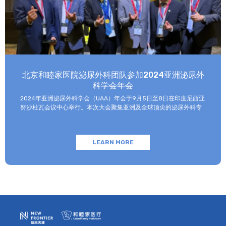
者旁系亲属发生过这样的疾病，说明在基因中带有这种疾病的发病因
子，患病风险会增加。 内分泌因素：雌激素是狼疮的一大重要诱发原
因，常吃避孕药、以及怀孕妊娠时，人体雌激素水平升高，易使狼疮
患者病情加重。 自身免疫系统失调：免疫异常是诱发狼疮的最主要原
因，当免疫系统出现紊乱，应当注意避开诱发因素。 环境因素：辐射
和化学元素慢性中毒都会对人的免疫系统造成伤害。如果长期处于有
化学成分或有对身体有害光线辐射的环境下，可能会增加红斑狼疮的
发病风险。 高发人群 有研究显示，10名红斑狼疮患者当中有9名是女
北京和睦家医院泌尿外科团队参加2024亚洲泌尿外
性，因此女性相对男性而言较容易得这种疾病，而18~40岁的育龄期
科学会年会
女性相较于其他年纪的女性则更容易患病。 那么，如何及早识别和
发现红斑狼疮呢？临床表现和症状是一个重要突破点： 皮肤是系统
2024年亚洲泌尿外科学会（UAA）年会于9月5日至8日在印度尼西亚
性红斑狼疮患者最主要的受累器官，因此，很多狼疮最早是在皮肤科
努沙杜瓦会议中心举行。本次大会聚集亚洲及全球顶尖的泌尿外科专
发现。除了皮肤症状之外，还有关节肿痛、淋巴结肿大、肾病、肾炎
家，共同探讨该领域的最新技术和临床及基础研究进展。 北京和睦家
以及心包炎，如果侵犯到脑部还会有抽搐，以及其他脑部症状。如果
医院泌尿外科朱刚教授、张凯副主任医师受邀参会并作报告。 朱刚教
出现下列症状时，需要及时就医： 无原因乏力、发热、肌痛和体重
授作为亚洲泌尿外科机器人学会（ARUS）科学委员会主席主持了9月
改变； 关节炎和关节疼痛； 皮疹、光敏性皮损、口腔溃疡、非瘢痕性
LEARN MORE
5日上午的主会场会议，并做了题为“全息影像在泌尿外科机器人手术
脱发； 心包炎、血管炎、血栓栓塞性疾病； 头痛、精神异常、癫痫；
中的应用”的大会报告。 张凯副主任医师在9月6日和7日的UAA年会分
眼睛干涩、眼睑肿胀。 红斑狼疮可以根治吗？怎么治？ 红斑狼疮直
会场，分别介绍了“全息影像联合机器人手术治疗复杂肾门部肿
至目前仍然不能完全被根治，但随着医学技术的发展，对应性治疗，
瘤”，“不可逆电穿孔治疗局限性前列腺癌的肿瘤学和功能学结果”，“术
如糖皮质激素、免疫抑制剂、生物制剂等在不断完善。 不过，激素和
中冰冻病理检查外科切缘在机器人根治性前列腺切除术保留神经和尿
免疫抑制剂严重的副作用让红斑狼疮患者无法长期使用，因此，贝利
控功能方面的应用价值”，以及“米拉贝隆联合坦索罗辛治疗输尿管镜
尤单抗、泰他西普与阿伏利尤单抗等红斑狼疮生物制剂的问世就大大
碎石术后输尿管支架管相关症状的前瞻性随机对照研究”。 通过学术报
方便了红斑狼疮患者。阿伏利尤单抗（Anifrolumab）红斑狼疮患者
告，朱刚教授、张凯副主任医师向与会的亚洲及世界各地的泌尿外科
的新希望 （包装图示，仅供参考）。 阿伏利尤单抗
同行展示了近年来北京和睦家医院泌尿外科在泌尿外科疾病诊断治
（Anifrolumab）是一种全人源免疫球蛋白G1κ单克隆抗体，也是一种
疗、临床技术创新、新技术应用等方面取得的进步。 这样的学术盛会