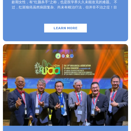
龄期女性，有“红颜杀手”之称，也是医学界久久未能攻克的难题。 不
过，红斑狼疮虽然病因复杂、尚未有根治疗法，但并非不治之症！目
前医学界已研制出一些具有靶向性的生物制剂，这些创新药物被发现
对红斑狼疮具有良好的疗效和安全性，而其中的代表性药物——阿伏利
尤单抗（Anifrolumab）已通过港澳药械通政策落户广州和睦家医
LEARN MORE
院。 如何及早发现红斑狼疮并进行科学干预，今天我们邀请广州和睦
家医院皮肤科&医疗美容科的陈红清主任为大家详细解说。 红斑狼疮
和“狼”有关系吗？ 红斑狼疮是一种自身免疫性疾病，简单来说，本该
保护自己的免疫细胞转而攻击自身其他的身体细胞从而导致的疾病。
这种疾病名称是从外文“Lupus”翻译过来的，意思是说皮肤的病变部
位像“被狼咬了一样”。 在临床上，患者的皮肤会出现星星点点的红
斑，这些红斑有时以蝴蝶的形状出现在面部，有时散布在全身任何部
位。 95%以上的红斑狼疮都是系统性损害为主，除了皮肤以外，在
肾脏、关节、心脏、肺部甚至脑部，都有损害。复发是红斑狼疮患者
一生要面对的，也是治疗中最难跨过去的坎儿，不少患者在复发-缓
解-再复发中不断被消耗和伤害。 如何及早发现红斑狼疮？ 红斑狼疮
的发病机制至今尚未完全明晰，以下是其高危因素和高发人群： 高危
因素 遗传因素：患者发病多数都是和遗传因素有关，家族中有直系或
者旁系亲属发生过这样的疾病，说明在基因中带有这种疾病的发病因
子，患病风险会增加。 内分泌因素：雌激素是狼疮的一大重要诱发原
因，常吃避孕药、以及怀孕妊娠时，人体雌激素水平升高，易使狼疮
患者病情加重。 自身免疫系统失调：免疫异常是诱发狼疮的最主要原
因，当免疫系统出现紊乱，应当注意避开诱发因素。 环境因素：辐射
和化学元素慢性中毒都会对人的免疫系统造成伤害。如果长期处于有
化学成分或有对身体有害光线辐射的环境下，可能会增加红斑狼疮的