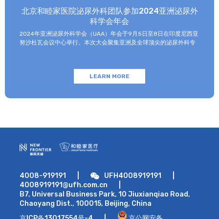
发病风险。 高发人群 有研究显示，10名红斑狼疮患者当中有9名是女
北京和睦家医院泌尿外科团队参加2024亚洲泌尿外
性，因此女性相对男性而言较容易得这种疾病，而18~40岁的育龄期
科学会年会
女性相较于其他年纪的女性则更容易患病。 那么，如何及早识别和
发现红斑狼疮呢？临床表现和症状是一个重要突破点： 皮肤是系统
2024年亚洲泌尿外科学会（UAA）年会于9月5日至8日在印度尼西亚
性红斑狼疮患者最主要的受累器官，因此，很多狼疮最早是在皮肤科
努沙杜瓦会议中心举行。本次大会聚集亚洲及全球顶尖的泌尿外科专
发现。除了皮肤症状之外，还有关节肿痛、淋巴结肿大、肾病、肾炎
家，共同探讨该领域的最新技术和临床及基础研究进展。 北京和睦家
以及心包炎，如果侵犯到脑部还会有抽搐，以及其他脑部症状。如果
医院泌尿外科朱刚教授、张凯副主任医师受邀参会并作报告。 朱刚教
出现下列症状时，需要及时就医： 无原因乏力、发热、肌痛和体重
授作为亚洲泌尿外科机器人学会（ARUS）科学委员会主席主持了9月
改变； 关节炎和关节疼痛； 皮疹、光敏性皮损、口腔溃疡、非瘢痕性
LEARN MORE
5日上午的主会场会议，并做了题为“全息影像在泌尿外科机器人手术
脱发； 心包炎、血管炎、血栓栓塞性疾病； 头痛、精神异常、癫痫；
中的应用”的大会报告。 张凯副主任医师在9月6日和7日的UAA年会分
眼睛干涩、眼睑肿胀。 红斑狼疮可以根治吗？怎么治？ 红斑狼疮直
会场，分别介绍了“全息影像联合机器人手术治疗复杂肾门部肿
至目前仍然不能完全被根治，但随着医学技术的发展，对应性治疗，
瘤”，“不可逆电穿孔治疗局限性前列腺癌的肿瘤学和功能学结果”，“术
如糖皮质激素、免疫抑制剂、生物制剂等在不断完善。 不过，激素和
中冰冻病理检查外科切缘在机器人根治性前列腺切除术保留神经和尿
免疫抑制剂严重的副作用让红斑狼疮患者无法长期使用，因此，贝利
控功能方面的应用价值”，以及“米拉贝隆联合坦索罗辛治疗输尿管镜
尤单抗、泰他西普与阿伏利尤单抗等红斑狼疮生物制剂的问世就大大
碎石术后输尿管支架管相关症状的前瞻性随机对照研究”。 通过学术报
方便了红斑狼疮患者。阿伏利尤单抗（Anifrolumab）红斑狼疮患者
告，朱刚教授、张凯副主任医师向与会的亚洲及世界各地的泌尿外科
的新希望 （包装图示，仅供参考）。 阿伏利尤单抗
同行展示了近年来北京和睦家医院泌尿外科在泌尿外科疾病诊断治
（Anifrolumab）是一种全人源免疫球蛋白G1κ单克隆抗体，也是一种
疗、临床技术创新、新技术应用等方面取得的进步。 这样的学术盛会
I型干扰素（I型IFN）受体拮抗剂。 它能够特异性结合Ⅰ型干扰素受体
也促进了亚洲及世界各地专家的相互交流，将和睦家医疗的影响力在
的亚基1，抑制Ⅰ型干扰素通路激活，从而同时抑制固有免疫和适应性免
世界范围内进一步提升。
4008-919191
|
UFH4008919191
|
疫，进而可以改善SLE患者临床表现，降低疾病活动度，减少疾病复
4008919191@ufh.com.cn
|
发，同时有助于改善生物学指标（如补体水平、血清抗体等），帮助
B7, Universal Business Park, 10 Jiuxianqiao Road,
患者实现更好的疾病预后。 目前，阿伏利尤单抗已在全球50多个国家
Chaoyang Dist., 100015, Beijing, China
和地区获得批准，并已在我国完成Ⅲ期临床试验（AZALEA研究）入
组。 最新版欧洲抗风湿病联盟EULAR 2023狼疮指南（风湿病领域权
京ICP备13017554号-4
|
京公网安备